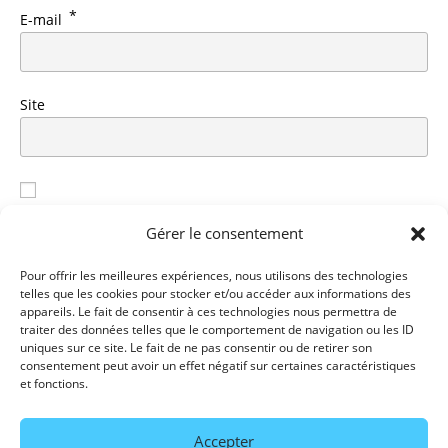
*
E-mail
Site
Enregistrer mon nom, mon e-mail et mon site dans le
Gérer le consentement
navigateur pour mon prochain commentaire.
Pour offrir les meilleures expériences, nous utilisons des technologies
Prévenez-moi de tous les nouveaux commentaires par
telles que les cookies pour stocker et/ou accéder aux informations des
appareils. Le fait de consentir à ces technologies nous permettra de
e-mail.
traiter des données telles que le comportement de navigation ou les ID
uniques sur ce site. Le fait de ne pas consentir ou de retirer son
Prévenez-moi de tous les nouveaux articles par e-mail.
consentement peut avoir un effet négatif sur certaines caractéristiques
et fonctions.
Accepter