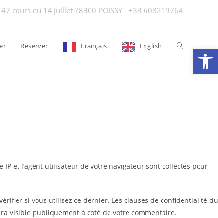
47 cours du 14 Juillet 78300 POISSY - +33 608219764
er
Réserver
Français
English
Toggle
Ouv
website
search
P et l’agent utilisateur de votre navigateur sont collectés pour
fier si vous utilisez ce dernier. Les clauses de confidentialité du
 sera visible publiquement à coté de votre commentaire.